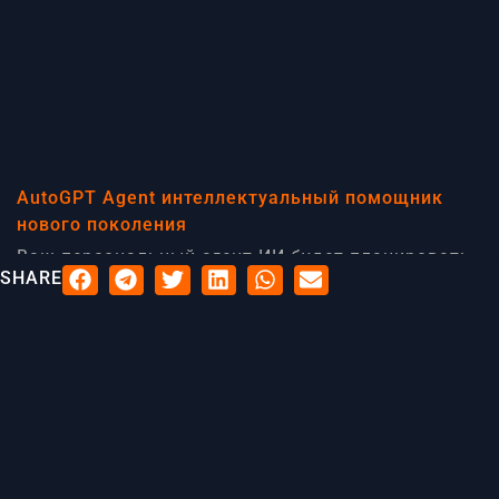
AutoGPT Agent интеллектуальный помощник
нового поколения
Ваш персональный агент ИИ будет планировать,
SHARE
исследовать, разрабатывать стратегию и
работать над выполнением задач
полуавтономно, используя мультимодальные
инструменты по мере необходимости. AutoGPT
Agent это улучшенная версия ChatGPT с
расширенными возможностями
[ Читать статью ]